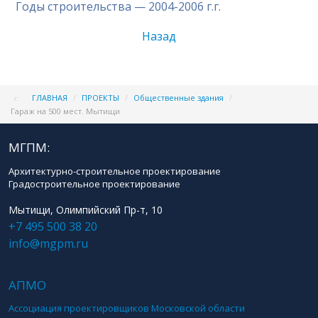
Годы строительства — 2004-2006 г.г.
Назад
ГЛАВНАЯ
/
ПРОЕКТЫ
/
Общественные здания
/
Гараж на 500 мест. Мытищи
МГПМ:
Архитектурно-строительное проектирование
Градостроительное проектирование
Мытищи, Олимпийский Пр-т, 10
+7 495 500 38 20
info@mgpm.ru
АПМО
Ассоциация проектировщиков Московской области