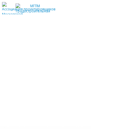
Все
Общественные здания
Жилые здания
Градостроительство