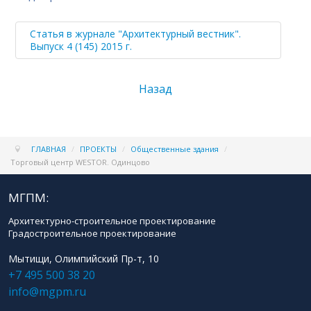
Статья в журнале "Архитектурный вестник".
Выпуск 4 (145) 2015 г.
Назад
ГЛАВНАЯ
/
ПРОЕКТЫ
/
Общественные здания
/
Торговый центр WESTOR. Одинцово
МГПМ:
Архитектурно-строительное проектирование
Градостроительное проектирование
Мытищи, Олимпийский Пр-т, 10
+7 495 500 38 20
info@mgpm.ru