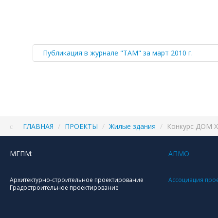
Публикация в журнале "ТАМ" за март 2010 г.
ГЛАВНАЯ
/
ПРОЕКТЫ
/
Жилые здания
/
Конкурс ДОМ X
МГПМ:
АПМО
Архитектурно-строительное проектирование
Ассоциация про
Градостроительное проектирование