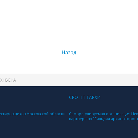
Назад
XI ВЕКА
СРО НП ГАРХИ
ектировщиков Московской области
Саморегулируемая организация Не
партнерство "Гильдия архитекторов