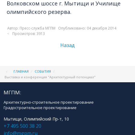
Волковском шоссе г. Мытищи и Училище
олимпийского резерва.
Автор:
Пресс-служба МГПМ
Опубликовано: 04 декабря 2014
Просмотров: 3913
Назад
ГЛАВНАЯ
/
СОБЫТИЯ
/
Выставка и конференция "Архитектурный потенциал"
МГПМ:
Архитектурно-строительное проектирование
Градостроительное проектирование
Мытищи, Олимпийский Пр-т, 10
+7 495 500 38 20
info@mgpm.ru