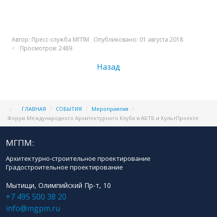
Автор:
Пресс-служба МГПМ
Опубликовано: 01 августа 2018
Просмотров: 2489
Назад
ГЛАВНАЯ
/
СОБЫТИЯ
/
Мероприятия
/
Форум Международного Архитектурного Клуба в АБТБ и КультПроекте
МГПМ:
Архитектурно-строительное проектирование
Градостроительное проектирование
Мытищи, Олимпийский Пр-т, 10
+7 495 500 38 20
info@mgpm.ru