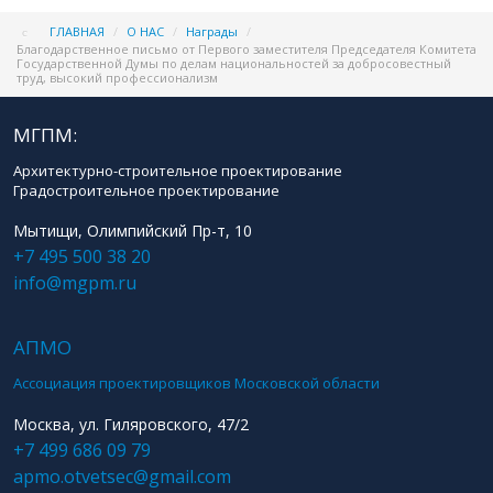
ГЛАВНАЯ
/
О НАС
/
Награды
/
Благодарственное письмо от Первого заместителя Председателя Комитета
Государственной Думы по делам национальностей за добросовестный
труд, высокий профессионализм
МГПМ:
Архитектурно-строительное проектирование
Градостроительное проектирование
Мытищи, Олимпийский Пр-т, 10
+7 495 500 38 20
info@mgpm.ru
АПМО
Ассоциация проектировщиков Московской области
Москва, ул. Гиляровского, 47/2
+7 499 686 09 79
apmo.otvetsec@gmail.com