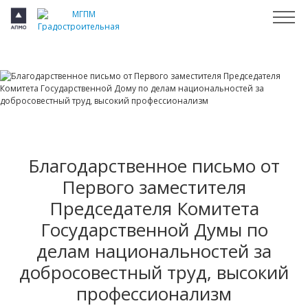
Главное
Допуски СРО
Сертификация ISO
Награды
Отзывы заказчиков
Публикации в СМИ
Благодарственное письмо от
Первого заместителя
Председателя Комитета
Государственной Думы по
делам национальностей за
добросовестный труд, высокий
профессионализм